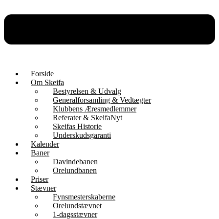
Forside
Om Skeifa
Bestyrelsen & Udvalg
Generalforsamling & Vedtægter
Klubbens Æresmedlemmer
Referater & SkeifaNyt
Skeifas Historie
Underskudsgaranti
Kalender
Baner
Davindebanen
Orelundbanen
Priser
Stævner
Fynsmesterskaberne
Orelundstævnet
1-dagsstævner