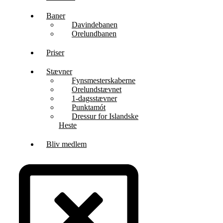
Baner
Davindebanen
Orelundbanen
Priser
Stævner
Fynsmesterskaberne
Orelundstævnet
1-dagsstævner
Punktamót
Dressur for Islandske
Heste
Bliv medlem